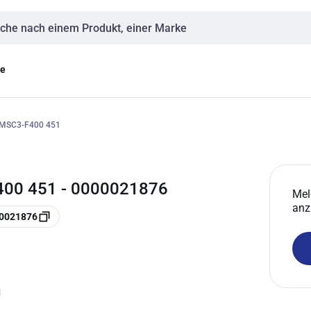
eingabe
ge
MSC3-F400 451
00 451 - 0000021876
Mel
anz
00021876
g