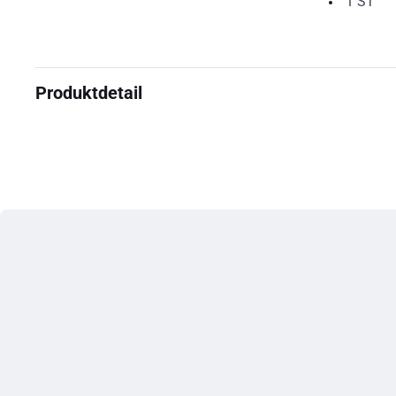
1
ST
Produktdetail