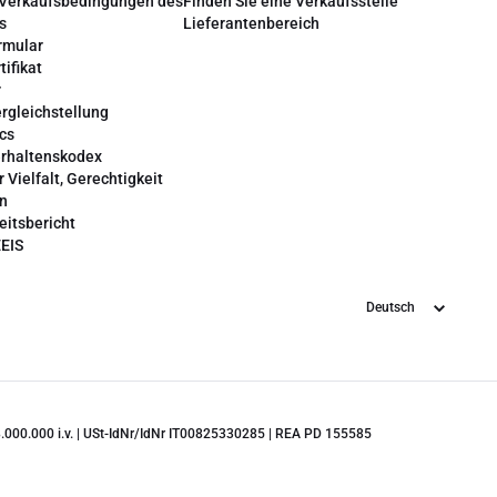
 Verkaufsbedingungen des
Finden Sie eine Verkaufsstelle
s
Lieferantenbereich
rmular
tifikat
r
rgleichstellung
cs
erhaltenskodex
r Vielfalt, Gerechtigkeit
on
eitsbericht
EEIS
Sprache
 28.000.000 i.v. | USt-IdNr/IdNr IT00825330285 | REA PD 155585