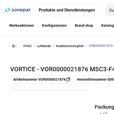
Zur
Zum
Navigation
Inhalt
Produkte und Dienstleistungen
Such
springen
springen
Werbeaktionen
Konfiguratoren
Brand shop
Katalo
VOR0000021876 
HVAC
Luftkanäle
Insektenschutzgitter
VORTICE - VOR0000021876 MSC3-F4
Kopieren
Kopieren
Artikelnummer VOR0000021876
Herstellernummer 00
Packun