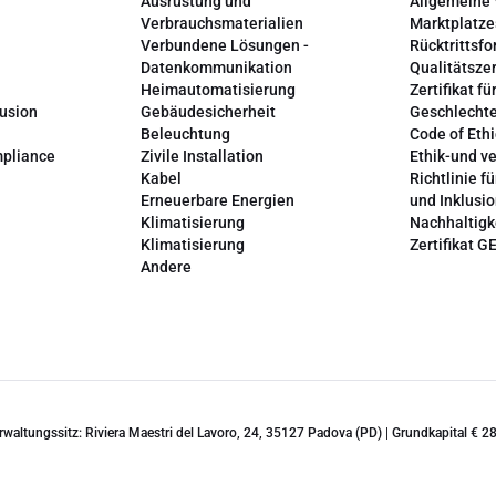
Ausrüstung und
Allgemeine
Verbrauchsmaterialien
Marktplatze
Verbundene Lösungen -
Rücktrittsfo
Datenkommunikation
Qualitätszer
Heimautomatisierung
Zertifikat fü
lusion
Gebäudesicherheit
Geschlechte
Beleuchtung
Code of Ethi
mpliance
Zivile Installation
Ethik-und v
Kabel
Richtlinie fü
Erneuerbare Energien
und Inklusi
Klimatisierung
Nachhaltigk
Klimatisierung
Zertifikat G
Andere
erwaltungssitz: Riviera Maestri del Lavoro, 24, 35127 Padova (PD) | Grundkapital €