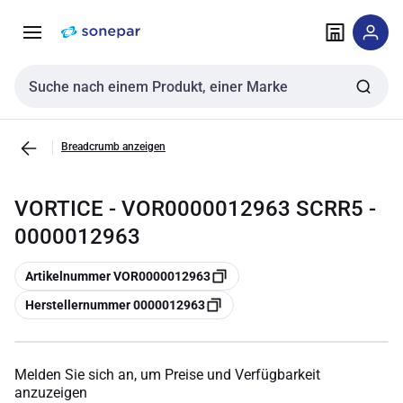
Zur
Zum
Navigation
Inhalt
springen
springen
Sucheingabe
Breadcrumb anzeigen
VORTICE - VOR0000012963 SCRR5 -
0000012963
Kopieren
Artikelnummer VOR0000012963
Kopieren
Herstellernummer 0000012963
Melden Sie sich an, um Preise und Verfügbarkeit
anzuzeigen