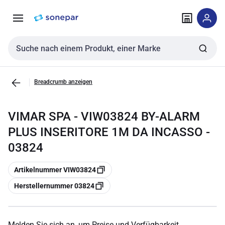
Zur
Zum
Navigation
Inhalt
springen
springen
Sucheingabe
Breadcrumb anzeigen
VIMAR SPA - VIW03824 BY-ALARM
PLUS INSERITORE 1M DA INCASSO -
03824
Kopieren
Artikelnummer VIW03824
Kopieren
Herstellernummer 03824
Melden Sie sich an, um Preise und Verfügbarkeit