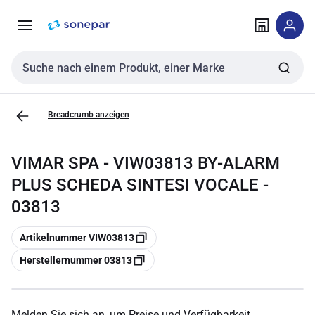
Zur
Zum
Navigation
Inhalt
springen
springen
Sucheingabe
Breadcrumb anzeigen
VIMAR SPA - VIW03813 BY-ALARM
PLUS SCHEDA SINTESI VOCALE -
03813
Kopieren
Artikelnummer VIW03813
Kopieren
Herstellernummer 03813
Melden Sie sich an, um Preise und Verfügbarkeit