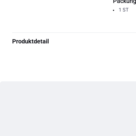
Packun
1
ST
Produktdetail