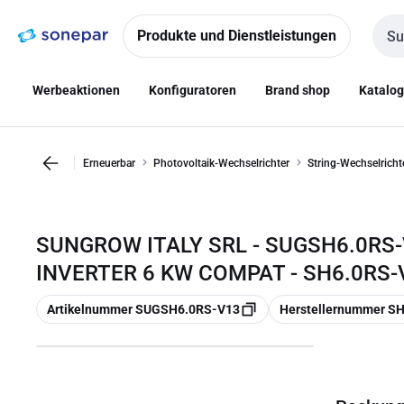
Zur
Zum
Navigation
Inhalt
Produkte und Dienstleistungen
Such
springen
springen
Werbeaktionen
Konfiguratoren
Brand shop
Katalo
Erneuerbar
Photovoltaik-Wechselrichter
String-Wechselricht
SUNGROW ITALY SRL - SUGSH6.0RS
INVERTER 6 KW COMPAT - SH6.0RS-
Kopieren
Kopieren
Artikelnummer SUGSH6.0RS-V13
Herstellernummer S