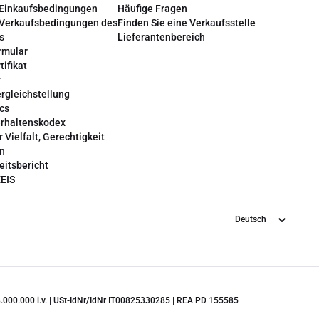
 Einkaufsbedingungen
Häufige Fragen
 Verkaufsbedingungen des
Finden Sie eine Verkaufsstelle
s
Lieferantenbereich
rmular
tifikat
r
rgleichstellung
cs
erhaltenskodex
r Vielfalt, Gerechtigkeit
on
eitsbericht
EEIS
Sprache
 28.000.000 i.v. | USt-IdNr/IdNr IT00825330285 | REA PD 155585