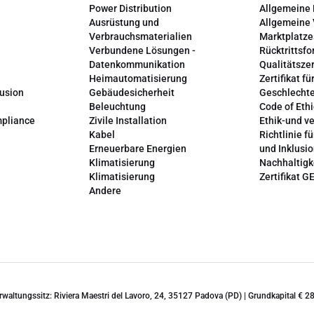
Power Distribution
Allgemeine
Ausrüstung und
Allgemeine
Verbrauchsmaterialien
Marktplatze
Verbundene Lösungen -
Rücktrittsfo
Datenkommunikation
Qualitätszer
Heimautomatisierung
Zertifikat fü
lusion
Gebäudesicherheit
Geschlechte
Beleuchtung
Code of Ethi
mpliance
Zivile Installation
Ethik-und v
Kabel
Richtlinie fü
Erneuerbare Energien
und Inklusi
Klimatisierung
Nachhaltigk
Klimatisierung
Zertifikat G
Andere
erwaltungssitz: Riviera Maestri del Lavoro, 24, 35127 Padova (PD) | Grundkapital €