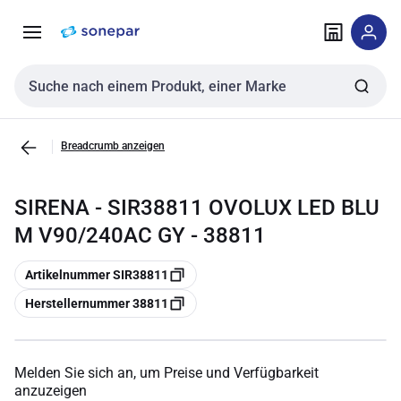
Zur
Zum
Navigation
Inhalt
springen
springen
Sucheingabe
Breadcrumb anzeigen
SIRENA - SIR38811 OVOLUX LED BLU
M V90/240AC GY - 38811
Kopieren
Artikelnummer SIR38811
Kopieren
Herstellernummer 38811
Melden Sie sich an, um Preise und Verfügbarkeit
anzuzeigen