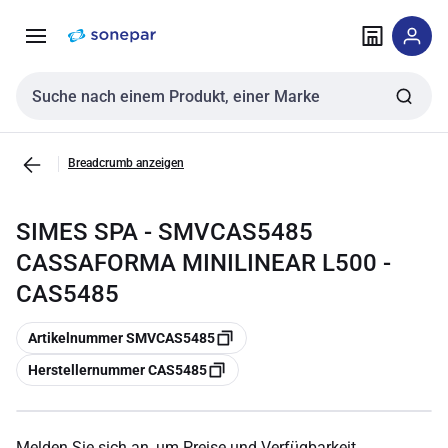
Zur
Zum
Navigation
Inhalt
springen
springen
Sucheingabe
Breadcrumb anzeigen
SIMES SPA - SMVCAS5485
CASSAFORMA MINILINEAR L500 -
CAS5485
Kopieren
Artikelnummer SMVCAS5485
Kopieren
Herstellernummer CAS5485
Melden Sie sich an, um Preise und Verfügbarkeit