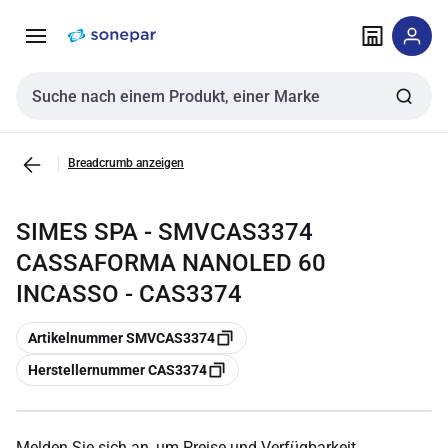
Zur
Zum
Navigation
Inhalt
springen
springen
Sucheingabe
Breadcrumb anzeigen
SIMES SPA - SMVCAS3374
CASSAFORMA NANOLED 60
INCASSO - CAS3374
Kopieren
Artikelnummer SMVCAS3374
Kopieren
Herstellernummer CAS3374
Melden Sie sich an, um Preise und Verfügbarkeit