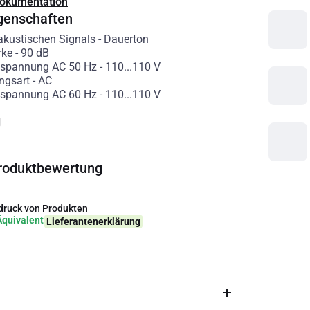
Dokumentation
genschaften
 akustischen Signals
-
Dauerton
rke
-
90
dB
sspannung AC 50 Hz
-
110...110
V
ngsart
-
AC
sspannung AC 60 Hz
-
110...110
V
g
roduktbewertung
ruck von Produkten
Äquivalent
Lieferantenerklärung