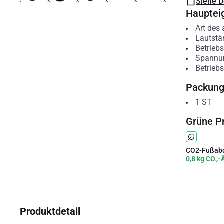
Siehe 
Hauptei
Art des
Lautstä
Betrieb
Spannu
Betrieb
Packun
1
ST
Grüne P
CO2-Fußabd
0,8 kg CO₂-
Produktdetail