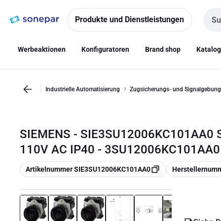
Zur
Zum
Navigation
Inhalt
Produkte und Dienstleistungen
Such
springen
springen
Werbeaktionen
Konfiguratoren
Brand shop
Katalo
Industrielle Automatisierung
Zugsicherungs- und Signalgebung
SIEMENS - SIE3SU12006KC101AA0 
110V AC IP40 - 3SU12006KC101AA0
Kopieren
Kopieren
Artikelnummer SIE3SU12006KC101AA0
Herstellernu