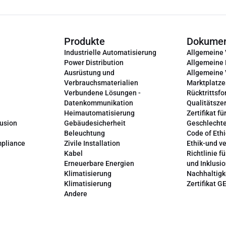
Produkte
Dokume
Industrielle Automatisierung
Allgemeine
Power Distribution
Allgemeine
Ausrüstung und
Allgemeine
Verbrauchsmaterialien
Marktplatze
Verbundene Lösungen -
Rücktrittsfo
Datenkommunikation
Qualitätszer
Heimautomatisierung
Zertifikat fü
lusion
Gebäudesicherheit
Geschlechte
Beleuchtung
Code of Ethi
mpliance
Zivile Installation
Ethik-und v
Kabel
Richtlinie fü
Erneuerbare Energien
und Inklusi
Klimatisierung
Nachhaltigk
Klimatisierung
Zertifikat G
Andere