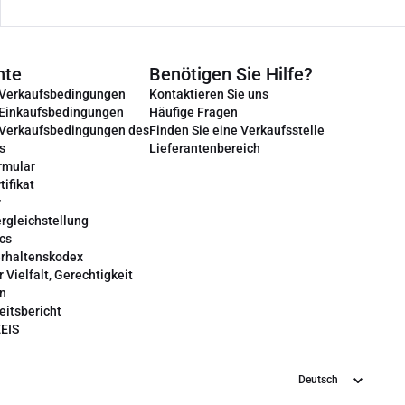
nte
Benötigen Sie Hilfe?
 Verkaufsbedingungen
Kontaktieren Sie uns
 Einkaufsbedingungen
Häufige Fragen
 Verkaufsbedingungen des
Finden Sie eine Verkaufsstelle
s
Lieferantenbereich
rmular
tifikat
r
rgleichstellung
cs
erhaltenskodex
r Vielfalt, Gerechtigkeit
on
eitsbericht
EEIS
Sprache