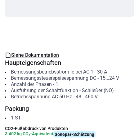
Siehe Dokumentation
Haupteigenschaften
Bemessungsbetriebsstrom Ie bei AC-1
-
30
A
Bemessungssteuerspeisespannung DC
-
15...24
V
Anzahl der Phasen
-
1
Ausführung der Schaltfunktion
-
Schließer (NO)
Betriebsspannung AC 50 Hz
-
48...460
V
Packung
1
ST
CO2-Fußabdruck von Produkten
3.402 kg CO₂-Äquivalent
Sonepar-Schätzung