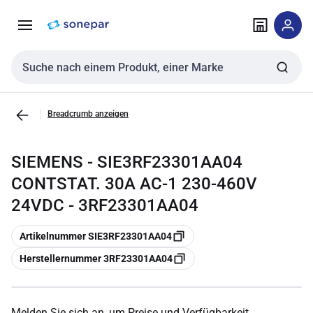
Zur
Zum
Navigation
Inhalt
springen
springen
Sucheingabe
Breadcrumb anzeigen
SIEMENS - SIE3RF23301AA04
CONTSTAT. 30A AC-1 230-460V
24VDC - 3RF23301AA04
Kopieren
Artikelnummer SIE3RF23301AA04
Kopieren
Herstellernummer 3RF23301AA04
Melden Sie sich an, um Preise und Verfügbarkeit