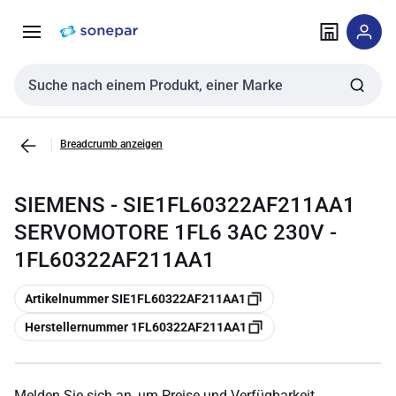
Zur
Zum
Navigation
Inhalt
springen
springen
Sucheingabe
Breadcrumb anzeigen
SIEMENS - SIE1FL60322AF211AA1
SERVOMOTORE 1FL6 3AC 230V -
1FL60322AF211AA1
Kopieren
Artikelnummer SIE1FL60322AF211AA1
Kopieren
Herstellernummer 1FL60322AF211AA1
Melden Sie sich an, um Preise und Verfügbarkeit