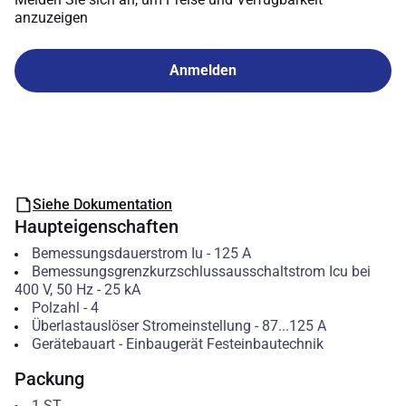
anzuzeigen
Anmelden
Siehe Dokumentation
Haupteigenschaften
Bemessungsdauerstrom Iu
-
125
A
Bemessungsgrenzkurzschlussausschaltstrom Icu bei
400 V, 50 Hz
-
25
kA
Polzahl
-
4
Überlastauslöser Stromeinstellung
-
87...125
A
Gerätebauart
-
Einbaugerät Festeinbautechnik
Packung
1
ST