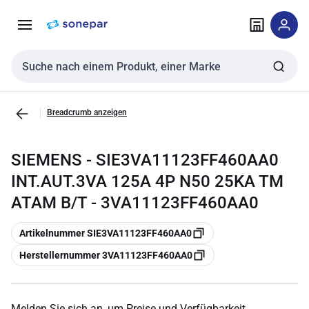
Zur
Zum
Navigation
Inhalt
springen
springen
Sucheingabe
Breadcrumb anzeigen
SIEMENS - SIE3VA11123FF460AA0
INT.AUT.3VA 125A 4P N50 25KA TM
ATAM B/T - 3VA11123FF460AA0
Kopieren
Artikelnummer SIE3VA11123FF460AA0
Kopieren
Herstellernummer 3VA11123FF460AA0
Melden Sie sich an, um Preise und Verfügbarkeit