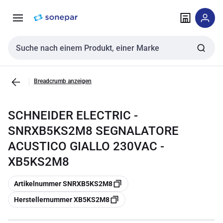
Zur
Zum
Navigation
Inhalt
springen
springen
Sucheingabe
Breadcrumb anzeigen
SCHNEIDER ELECTRIC -
SNRXB5KS2M8 SEGNALATORE
ACUSTICO GIALLO 230VAC -
XB5KS2M8
Kopieren
Artikelnummer SNRXB5KS2M8
Kopieren
Herstellernummer XB5KS2M8