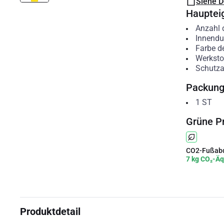
Siehe 
Hauptei
Anzahl d
Innendu
Farbe d
Werksto
Schutzar
Packun
1
ST
Grüne P
CO2-Fußabd
7 kg CO₂-Äq
Produktdetail