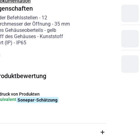
Dokumentation
genschaften
er Befehlsstellen
-
12
rchmesser der Öffnung
-
35
mm
es Gehäuseoberteils
-
gelb
ff des Gehäuses
-
Kunststoff
t (IP)
-
IP65
g
roduktbewertung
ruck von Produkten
uivalent
Sonepar-Schätzung