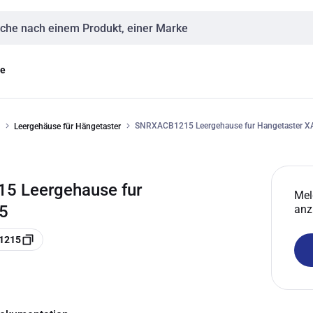
eingabe
ge
SNRXACB1215 Leergehause fur Hangetaster X
Leergehäuse für Hängetaster
 Leergehause fur
Mel
5
anz
1215