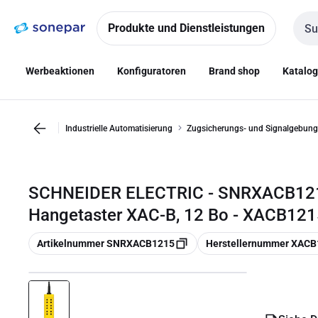
Zur
Zum
Navigation
Inhalt
Produkte und Dienstleistungen
Such
springen
springen
Werbeaktionen
Konfiguratoren
Brand shop
Katalo
Industrielle Automatisierung
Zugsicherungs- und Signalgebung
SCHNEIDER ELECTRIC - SNRXACB1215
Hangetaster XAC-B, 12 Bo - XACB121
Kopieren
Kopieren
Artikelnummer SNRXACB1215
Herstellernummer XACB