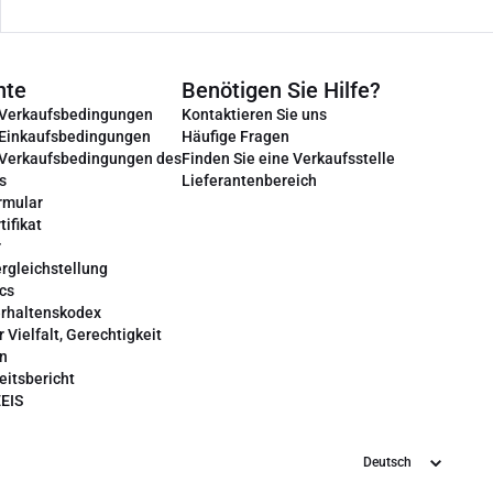
nte
Benötigen Sie Hilfe?
 Verkaufsbedingungen
Kontaktieren Sie uns
 Einkaufsbedingungen
Häufige Fragen
 Verkaufsbedingungen des
Finden Sie eine Verkaufsstelle
s
Lieferantenbereich
rmular
tifikat
r
rgleichstellung
cs
erhaltenskodex
r Vielfalt, Gerechtigkeit
on
eitsbericht
EEIS
Sprache