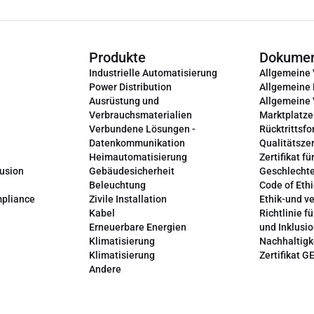
Produkte
Dokume
Industrielle Automatisierung
Allgemeine
Power Distribution
Allgemeine
Ausrüstung und
Allgemeine
Verbrauchsmaterialien
Marktplatze
Verbundene Lösungen -
Rücktrittsfo
Datenkommunikation
Qualitätszer
Heimautomatisierung
Zertifikat fü
lusion
Gebäudesicherheit
Geschlechte
Beleuchtung
Code of Ethi
mpliance
Zivile Installation
Ethik-und v
Kabel
Richtlinie fü
Erneuerbare Energien
und Inklusi
Klimatisierung
Nachhaltigk
Klimatisierung
Zertifikat G
Andere