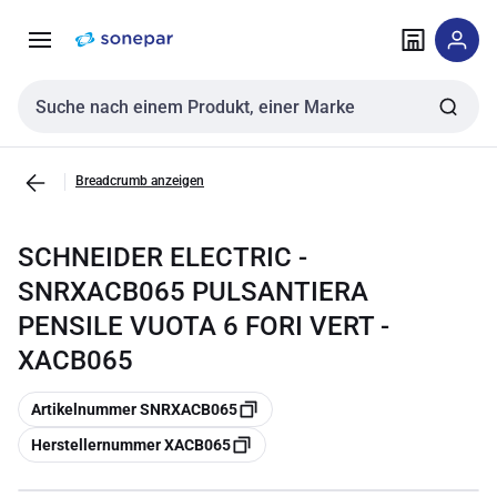
Zur
Zum
Navigation
Inhalt
springen
springen
Sucheingabe
Breadcrumb anzeigen
SCHNEIDER ELECTRIC -
SNRXACB065 PULSANTIERA
PENSILE VUOTA 6 FORI VERT -
XACB065
Kopieren
Artikelnummer SNRXACB065
Kopieren
Herstellernummer XACB065