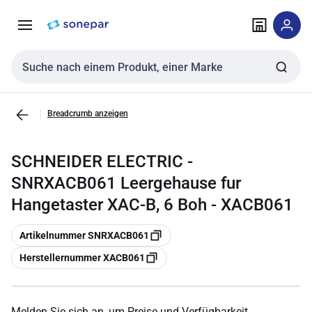
Zur
Zum
Navigation
Inhalt
springen
springen
Sucheingabe
Breadcrumb anzeigen
SCHNEIDER ELECTRIC -
SNRXACB061 Leergehause fur
Hangetaster XAC-B, 6 Boh - XACB061
Kopieren
Artikelnummer SNRXACB061
Kopieren
Herstellernummer XACB061
Melden Sie sich an, um Preise und Verfügbarkeit