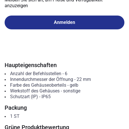
anzuzeigen
Anmelden
Haupteigenschaften
Anzahl der Befehlsstellen
-
6
Innendurchmesser der Öffnung
-
22
mm
Farbe des Gehäuseoberteils
-
gelb
Werkstoff des Gehäuses
-
sonstige
Schutzart (IP)
-
IP65
Packung
1
ST
Grüne Produktbewertung