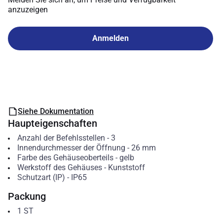
anzuzeigen
Anmelden
Siehe Dokumentation
Haupteigenschaften
Anzahl der Befehlsstellen
-
3
Innendurchmesser der Öffnung
-
26
mm
Farbe des Gehäuseoberteils
-
gelb
Werkstoff des Gehäuses
-
Kunststoff
Schutzart (IP)
-
IP65
Packung
1
ST