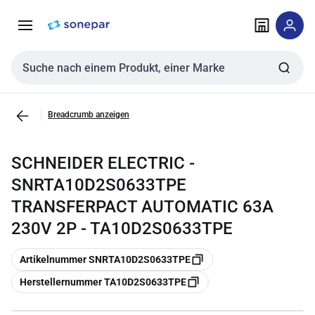
Zur
Zum
Navigation
Inhalt
springen
springen
Sucheingabe
Breadcrumb anzeigen
SCHNEIDER ELECTRIC -
SNRTA10D2S0633TPE
TRANSFERPACT AUTOMATIC 63A
230V 2P - TA10D2S0633TPE
Kopieren
Artikelnummer SNRTA10D2S0633TPE
Kopieren
Herstellernummer TA10D2S0633TPE