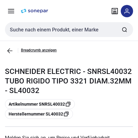
Zur
Zum
Navigation
Inhalt
springen
springen
Sucheingabe
Breadcrumb anzeigen
SCHNEIDER ELECTRIC - SNRSL40032
TUBO RIGIDO TIPO 3321 DIAM.32MM
- SL40032
Kopieren
Artikelnummer SNRSL40032
Kopieren
Herstellernummer SL40032
Melden Sie sich an, um Preise und Verfügbarkeit