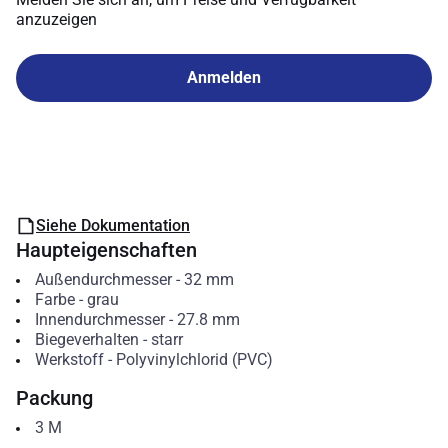
anzuzeigen
Anmelden
Siehe Dokumentation
Haupteigenschaften
Außendurchmesser
-
32
mm
Farbe
-
grau
Innendurchmesser
-
27.8
mm
Biegeverhalten
-
starr
Werkstoff
-
Polyvinylchlorid (PVC)
Packung
3
M