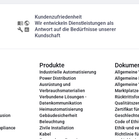
Kundenzufriedenheit
Wir entwickeln Dienstleistungen als
Antwort auf die Bedürfnisse unserer
Kundschaft
Produkte
Dokume
Industrielle Automatisierung
Allgemeine
Power Distribution
Allgemeine
Ausrüstung und
Allgemeine
Verbrauchsmaterialien
Marktplatze
Verbundene Lösungen -
Rücktrittsfo
Datenkommunikation
Qualitätszer
Heimautomatisierung
Zertifikat fü
lusion
Gebäudesicherheit
Geschlechte
Beleuchtung
Code of Ethi
mpliance
Zivile Installation
Ethik-und v
Kabel
Richtlinie fü