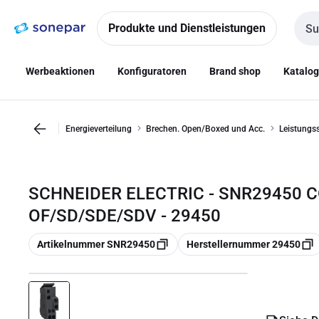
Zur
Zum
Navigation
Inhalt
Produkte und Dienstleistungen
Such
springen
springen
Werbeaktionen
Konfiguratoren
Brand shop
Katalo
Energieverteilung
Brechen. Open/Boxed und Acc.
Leistungss
SCHNEIDER ELECTRIC - SNR29450 
OF/SD/SDE/SDV - 29450
Kopieren
Kopieren
Artikelnummer SNR29450
Herstellernummer 29450