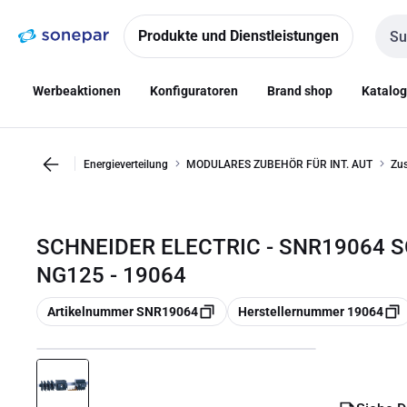
Zur
Zum
Navigation
Inhalt
Produkte und Dienstleistungen
Such
springen
springen
Werbeaktionen
Konfiguratoren
Brand shop
Katalo
Energieverteilung
MODULARES ZUBEHÖR FÜR INT. AUT
Zus
SCHNEIDER ELECTRIC - SNR19064 
NG125 - 19064
Kopieren
Kopieren
Artikelnummer SNR19064
Herstellernummer 19064