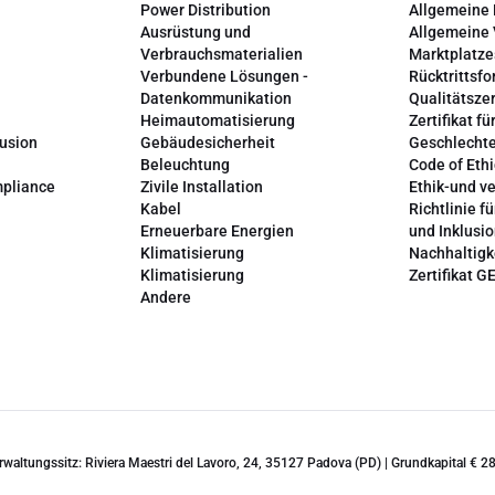
Power Distribution
Allgemeine
Ausrüstung und
Allgemeine
Verbrauchsmaterialien
Marktplatze
Verbundene Lösungen -
Rücktrittsfo
Datenkommunikation
Qualitätszer
Heimautomatisierung
Zertifikat fü
lusion
Gebäudesicherheit
Geschlechte
Beleuchtung
Code of Ethi
mpliance
Zivile Installation
Ethik-und v
Kabel
Richtlinie fü
Erneuerbare Energien
und Inklusi
Klimatisierung
Nachhaltigk
Klimatisierung
Zertifikat G
Andere
erwaltungssitz: Riviera Maestri del Lavoro, 24, 35127 Padova (PD) | Grundkapital €