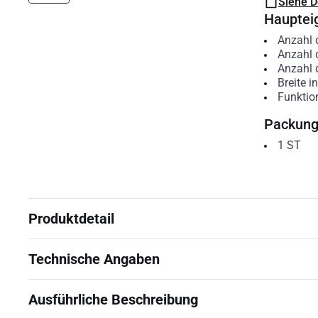
Siehe 
Hauptei
Anzahl 
Anzahl 
Anzahl 
Breite i
Funktio
Packun
1
ST
Produktdetail
Technische Angaben
Ausführliche Beschreibung