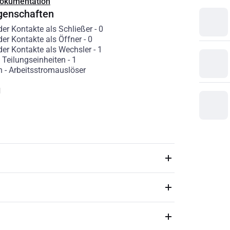
Dokumentation
genschaften
der Kontakte als Schließer
-
0
der Kontakte als Öffner
-
0
der Kontakte als Wechsler
-
1
n Teilungseinheiten
-
1
n
-
Arbeitsstromauslöser
g