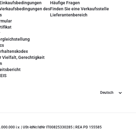
 Einkaufsbedingungen
Häufige Fragen
 Verkaufsbedingungen des
Finden Sie eine Verkaufsstelle
s
Lieferantenbereich
rmular
tifikat
r
rgleichstellung
cs
erhaltenskodex
r Vielfalt, Gerechtigkeit
on
eitsbericht
EEIS
Sprache
 28.000.000 i.v. | USt-IdNr/IdNr IT00825330285 | REA PD 155585