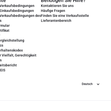
nte
Benötigen Sie Hilfe?
 Verkaufsbedingungen
Kontaktieren Sie uns
 Einkaufsbedingungen
Häufige Fragen
 Verkaufsbedingungen des
Finden Sie eine Verkaufsstelle
s
Lieferantenbereich
rmular
tifikat
r
rgleichstellung
cs
erhaltenskodex
r Vielfalt, Gerechtigkeit
on
eitsbericht
EEIS
Sprache