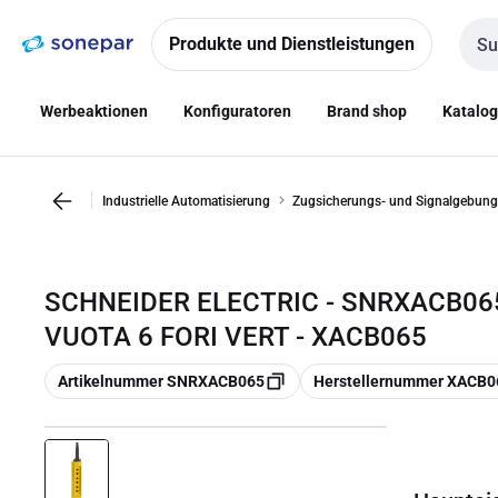
Zur
Zum
Navigation
Inhalt
Produkte und Dienstleistungen
Such
springen
springen
Werbeaktionen
Konfiguratoren
Brand shop
Katalo
Industrielle Automatisierung
Zugsicherungs- und Signalgebung
SCHNEIDER ELECTRIC - SNRXACB06
VUOTA 6 FORI VERT - XACB065
Kopieren
Kopieren
Artikelnummer SNRXACB065
Herstellernummer XACB0