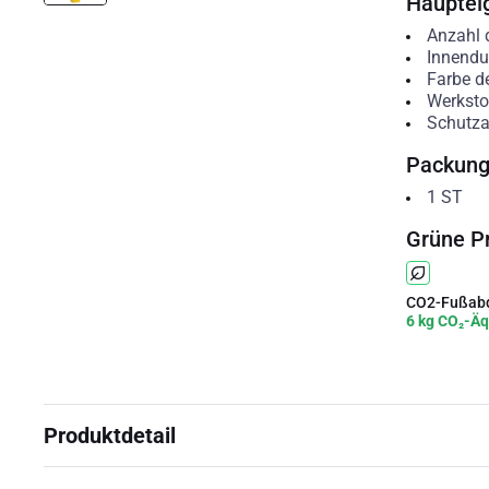
Hauptei
Anzahl d
Innendu
Farbe d
Werksto
Schutzar
Packun
1
ST
Grüne P
CO2-Fußabd
6 kg CO₂-Äq
Produktdetail