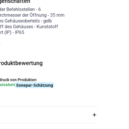
genschaften
er Befehlsstellen
-
6
rchmesser der Öffnung
-
35
mm
es Gehäuseoberteils
-
gelb
ff des Gehäuses
-
Kunststoff
t (IP)
-
IP65
g
roduktbewertung
ruck von Produkten
uivalent
Sonepar-Schätzung