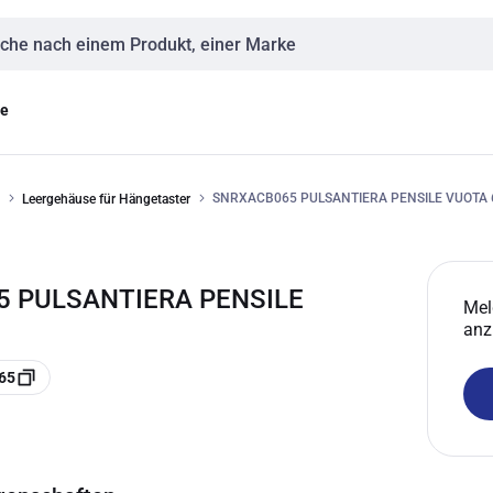
eingabe
ge
SNRXACB065 PULSANTIERA PENSILE VUOTA 6
Leergehäuse für Hängetaster
5 PULSANTIERA PENSILE
Mel
anz
65