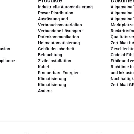
Produkte
Dokume
Industrielle Automatisierung
Allgemeine
Power Distribution
Allgemeine
Ausrüstung und
Allgemeine
Verbrauchsmaterialien
Marktplatze
Verbundene Lösungen -
Rücktrittsfo
Datenkommunikation
Qualitätszer
Heimautomatisierung
Zertifikat fü
lusion
Gebäudesicherheit
Geschlechte
Beleuchtung
Code of Ethi
mpliance
Zivile Installation
Ethik-und v
Kabel
Richtlinie fü
Erneuerbare Energien
und Inklusi
Klimatisierung
Nachhaltigk
Klimatisierung
Zertifikat G
Andere