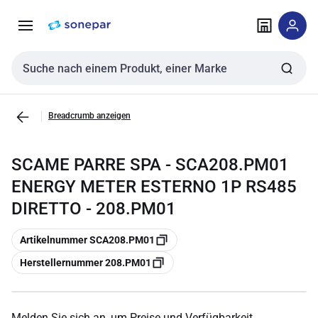
Zur
Zum
Navigation
Inhalt
springen
springen
Sucheingabe
Breadcrumb anzeigen
SCAME PARRE SPA - SCA208.PM01
ENERGY METER ESTERNO 1P RS485
DIRETTO - 208.PM01
Kopieren
Artikelnummer SCA208.PM01
Kopieren
Herstellernummer 208.PM01
Melden Sie sich an, um Preise und Verfügbarkeit