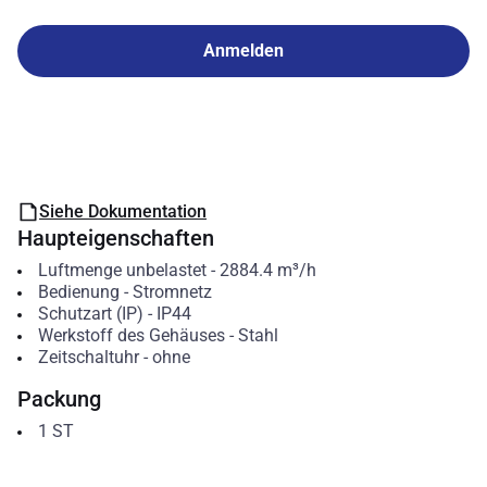
Anmelden
Siehe Dokumentation
Haupteigenschaften
Luftmenge unbelastet
-
2884.4
m³/h
Bedienung
-
Stromnetz
Schutzart (IP)
-
IP44
Werkstoff des Gehäuses
-
Stahl
Zeitschaltuhr
-
ohne
Packung
1
ST