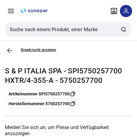
Zur
Zum
Navigation
Inhalt
springen
springen
Sucheingabe
Breadcrumb anzeigen
S & P ITALIA SPA - SPI5750257700
HXTR/4-355-A - 5750257700
Kopieren
Artikelnummer SPI5750257700
Kopieren
Herstellernummer 5750257700
Melden Sie sich an, um Preise und Verfügbarkeit
anzuzeigen