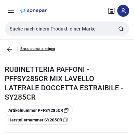
Zur
Zum
Navigation
Inhalt
springen
springen
Sucheingabe
Breadcrumb anzeigen
RUBINETTERIA PAFFONI -
PFFSY285CR MIX LAVELLO
LATERALE DOCCETTA ESTRAIBILE -
SY285CR
Kopieren
Artikelnummer PFFSY285CR
Kopieren
Herstellernummer SY285CR