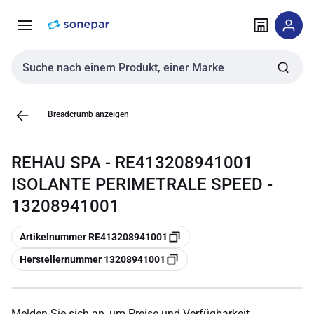
Zur
Zum
Navigation
Inhalt
springen
springen
Sucheingabe
Breadcrumb anzeigen
REHAU SPA - RE413208941001
ISOLANTE PERIMETRALE SPEED -
13208941001
Kopieren
Artikelnummer RE413208941001
Kopieren
Herstellernummer 13208941001
Melden Sie sich an, um Preise und Verfügbarkeit