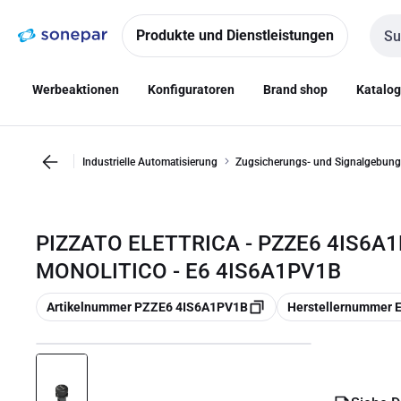
Zur
Zum
Navigation
Inhalt
Produkte und Dienstleistungen
Such
springen
springen
Werbeaktionen
Konfiguratoren
Brand shop
Katalo
Industrielle Automatisierung
Zugsicherungs- und Signalgebung
PIZZATO ELETTRICA - PZZE6 4IS6
MONOLITICO - E6 4IS6A1PV1B
Kopieren
Kopieren
Artikelnummer PZZE6 4IS6A1PV1B
Herstellernummer 