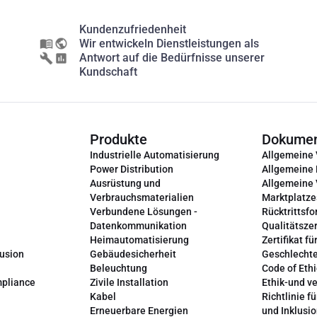
Kundenzufriedenheit
Wir entwickeln Dienstleistungen als
Antwort auf die Bedürfnisse unserer
Kundschaft
Produkte
Dokume
Industrielle Automatisierung
Allgemeine
Power Distribution
Allgemeine
Ausrüstung und
Allgemeine
Verbrauchsmaterialien
Marktplatze
Verbundene Lösungen -
Rücktrittsfo
Datenkommunikation
Qualitätszer
Heimautomatisierung
Zertifikat fü
lusion
Gebäudesicherheit
Geschlechte
Beleuchtung
Code of Ethi
mpliance
Zivile Installation
Ethik-und v
Kabel
Richtlinie fü
Erneuerbare Energien
und Inklusi