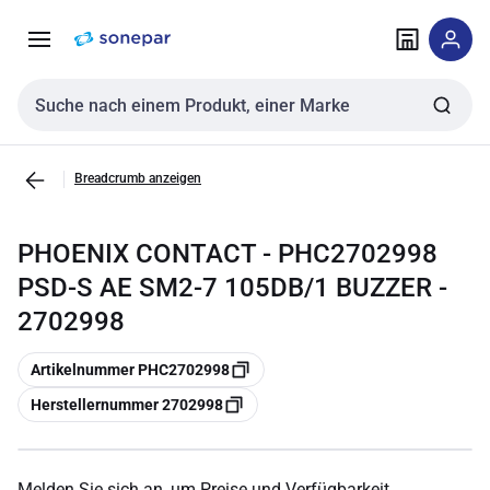
Zur
Zum
Navigation
Inhalt
springen
springen
Sucheingabe
Breadcrumb anzeigen
PHOENIX CONTACT - PHC2702998
PSD-S AE SM2-7 105DB/1 BUZZER -
2702998
Kopieren
Artikelnummer PHC2702998
Kopieren
Herstellernummer 2702998
Melden Sie sich an, um Preise und Verfügbarkeit