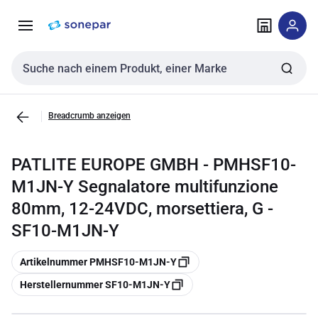
Zur
Zum
Navigation
Inhalt
springen
springen
Sucheingabe
Breadcrumb anzeigen
PATLITE EUROPE GMBH - PMHSF10-
M1JN-Y Segnalatore multifunzione
80mm, 12-24VDC, morsettiera, G -
SF10-M1JN-Y
Kopieren
Artikelnummer PMHSF10-M1JN-Y
Kopieren
Herstellernummer SF10-M1JN-Y