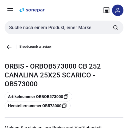
Zur
Zum
Navigation
Inhalt
springen
springen
Sucheingabe
Breadcrumb anzeigen
ORBIS - ORBOB573000 CB 252
CANALINA 25X25 SCARICO -
OB573000
Kopieren
Artikelnummer ORBOB573000
Kopieren
Herstellernummer OB573000
Melden Sie sich an, um Preise und Verfügbarkeit