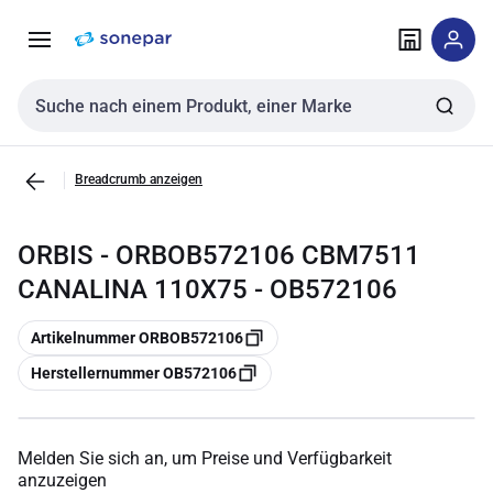
Zur
Zum
Navigation
Inhalt
springen
springen
Sucheingabe
Breadcrumb anzeigen
ORBIS - ORBOB572106 CBM7511
CANALINA 110X75 - OB572106
Kopieren
Artikelnummer ORBOB572106
Kopieren
Herstellernummer OB572106
Melden Sie sich an, um Preise und Verfügbarkeit
anzuzeigen