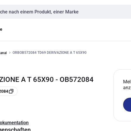
eingabe
ge
ORBOB572084 TD69 DERIVAZIONE A T 65X90
kanal
ZIONE A T 65X90 - OB572084
Mel
anz
2084
Dokumentation
genschaften