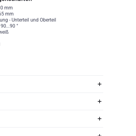
90
mm
65
mm
rung
-
Unterteil und Oberteil
-
90...90
°
weiß
g