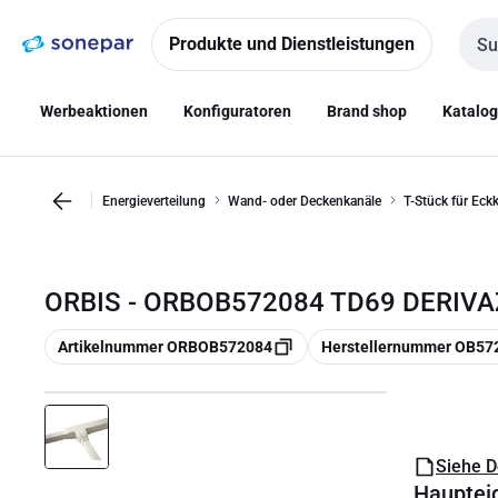
Zur
Zum
Navigation
Inhalt
Produkte und Dienstleistungen
Such
springen
springen
Werbeaktionen
Konfiguratoren
Brand shop
Katalo
Energieverteilung
Wand- oder Deckenkanäle
T-Stück für Eck
ORBIS - ORBOB572084 TD69 DERIVA
Kopieren
Kopieren
Artikelnummer ORBOB572084
Herstellernummer OB57
Siehe 
Hauptei