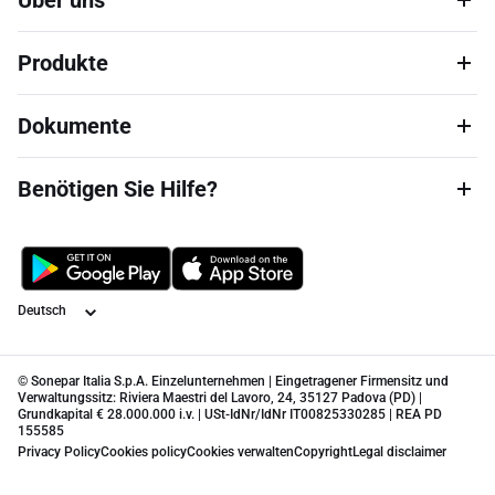
Über uns
Produkte
Dokumente
Benötigen Sie Hilfe?
Sprache
© Sonepar Italia S.p.A. Einzelunternehmen | Eingetragener Firmensitz und
Verwaltungssitz: Riviera Maestri del Lavoro, 24, 35127 Padova (PD) |
Grundkapital € 28.000.000 i.v. | USt-IdNr/IdNr IT00825330285 | REA PD
155585
Privacy Policy
Cookies policy
Cookies verwalten
Copyright
Legal disclaimer