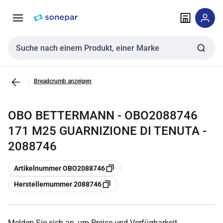
Zur
Zum
Navigation
Inhalt
springen
springen
Sucheingabe
Breadcrumb anzeigen
OBO BETTERMANN - OBO2088746
171 M25 GUARNIZIONE DI TENUTA -
2088746
Kopieren
Artikelnummer OBO2088746
Kopieren
Herstellernummer 2088746
Melden Sie sich an, um Preise und Verfügbarkeit