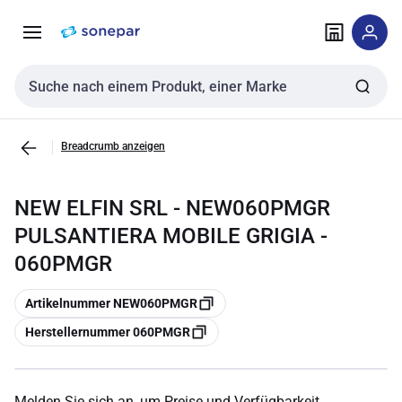
Zur
Zum
Navigation
Inhalt
springen
springen
Sucheingabe
Breadcrumb anzeigen
NEW ELFIN SRL - NEW060PMGR
PULSANTIERA MOBILE GRIGIA -
060PMGR
Kopieren
Artikelnummer NEW060PMGR
Kopieren
Herstellernummer 060PMGR
Melden Sie sich an, um Preise und Verfügbarkeit