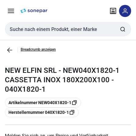
Zur
Zum
Navigation
Inhalt
springen
springen
Sucheingabe
Breadcrumb anzeigen
NEW ELFIN SRL - NEW040X1820-1
CASSETTA INOX 180X200X100 -
040X1820-1
Kopieren
Artikelnummer NEW040X1820-1
Kopieren
Herstellernummer 040X1820-1
Melden Sie sich an, um Preise und Verfügbarkeit