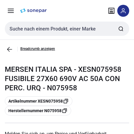
Zur
Zum
Navigation
Inhalt
springen
springen
Sucheingabe
Breadcrumb anzeigen
MERSEN ITALIA SPA - XESN075958
FUSIBILE 27X60 690V AC 50A CON
PERC. URQ - N075958
Kopieren
Artikelnummer XESN075958
Kopieren
Herstellernummer N075958
Melden Sie sich an, um Preise und Verfügbarkeit