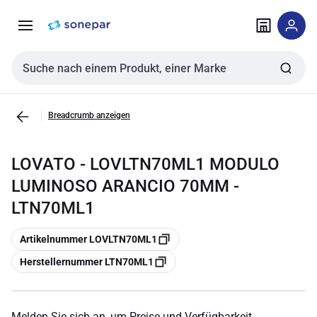
Zur
Zum
Navigation
Inhalt
springen
springen
Sucheingabe
Breadcrumb anzeigen
LOVATO - LOVLTN70ML1 MODULO
LUMINOSO ARANCIO 70MM -
LTN70ML1
Kopieren
Artikelnummer LOVLTN70ML1
Kopieren
Herstellernummer LTN70ML1
Melden Sie sich an, um Preise und Verfügbarkeit