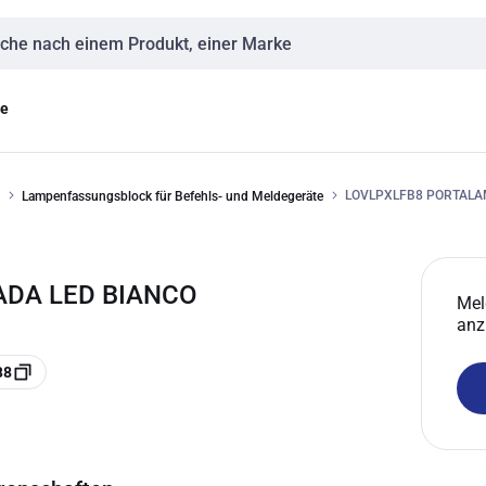
eingabe
ge
LOVLPXLFB8 PORTALA
Lampenfassungsblock für Befehls- und Meldegeräte
ADA LED BIANCO
Mel
anz
B8