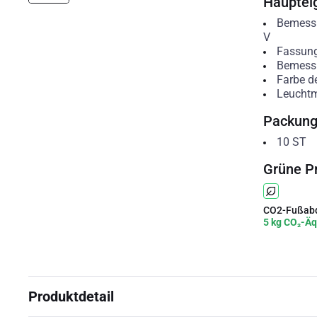
Hauptei
Bemessu
V
Fassun
Bemessu
Farbe d
Leuchtm
Packun
10
ST
Grüne P
CO2-Fußabd
5 kg CO₂-Äq
Produktdetail