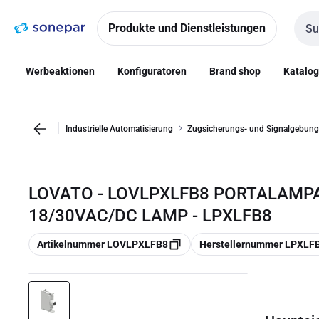
Zur
Zum
Navigation
Inhalt
Produkte und Dienstleistungen
Such
springen
springen
Werbeaktionen
Konfiguratoren
Brand shop
Katalo
Industrielle Automatisierung
Zugsicherungs- und Signalgebung
LOVATO - LOVLPXLFB8 PORTALAMP
18/30VAC/DC LAMP - LPXLFB8
Kopieren
Kopieren
Artikelnummer LOVLPXLFB8
Herstellernummer LPXLF