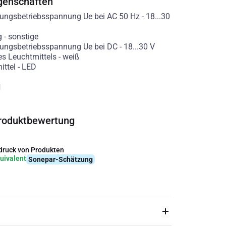
genschaften
ngsbetriebsspannung Ue bei AC 50 Hz
-
18...30
g
-
sonstige
ngsbetriebsspannung Ue bei DC
-
18...30
V
es Leuchtmittels
-
weiß
ittel
-
LED
g
roduktbewertung
ruck von Produkten
uivalent
Sonepar-Schätzung