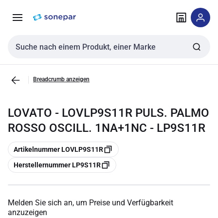
Zur
Zum
Navigation
Inhalt
springen
springen
Sucheingabe
Breadcrumb anzeigen
LOVATO - LOVLP9S11R PULS. PALMO
ROSSO OSCILL. 1NA+1NC - LP9S11R
Kopieren
Artikelnummer LOVLP9S11R
Kopieren
Herstellernummer LP9S11R
Melden Sie sich an, um Preise und Verfügbarkeit
anzuzeigen