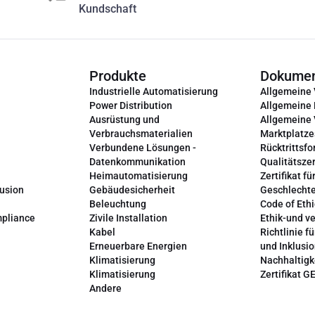
Kundschaft
Produkte
Dokume
Industrielle Automatisierung
Allgemeine
Power Distribution
Allgemeine
Ausrüstung und
Allgemeine
Verbrauchsmaterialien
Marktplatze
Verbundene Lösungen -
Rücktrittsfo
Datenkommunikation
Qualitätszer
Heimautomatisierung
Zertifikat fü
lusion
Gebäudesicherheit
Geschlechte
Beleuchtung
Code of Ethi
mpliance
Zivile Installation
Ethik-und v
Kabel
Richtlinie fü
Erneuerbare Energien
und Inklusi
Klimatisierung
Nachhaltigk
Klimatisierung
Zertifikat G
Andere