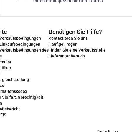
eines hochspezialisierten Teams
nte
Benötigen Sie Hilfe?
 Verkaufsbedingungen
Kontaktieren Sie uns
 Einkaufsbedingungen
Häufige Fragen
 Verkaufsbedingungen des
Finden Sie eine Verkaufsstelle
s
Lieferantenbereich
rmular
tifikat
r
rgleichstellung
cs
erhaltenskodex
r Vielfalt, Gerechtigkeit
on
eitsbericht
EEIS