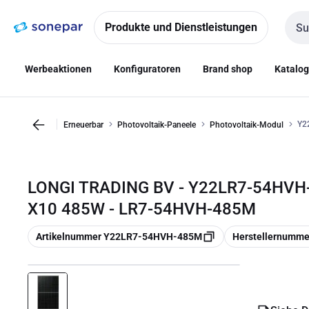
Zur
Zum
Navigation
Inhalt
Produkte und Dienstleistungen
Such
springen
springen
Werbeaktionen
Konfiguratoren
Brand shop
Katalo
Y2
Erneuerbar
Photovoltaik-Paneele
Photovoltaik-Modul
LONGI TRADING BV - Y22LR7-54HV
X10 485W - LR7-54HVH-485M
Kopieren
Kopieren
Artikelnummer Y22LR7-54HVH-485M
Herstellernumm