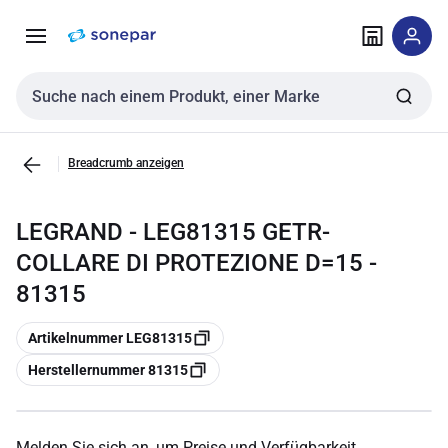
Zur
Zum
Navigation
Inhalt
springen
springen
Sucheingabe
Breadcrumb anzeigen
LEGRAND - LEG81315 GETR-
COLLARE DI PROTEZIONE D=15 -
81315
Kopieren
Artikelnummer LEG81315
Kopieren
Herstellernummer 81315
Melden Sie sich an, um Preise und Verfügbarkeit