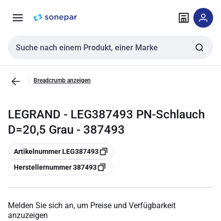
Zur
Zum
Navigation
Inhalt
springen
springen
Sucheingabe
Breadcrumb anzeigen
LEGRAND - LEG387493 PN-Schlauch
D=20,5 Grau - 387493
Kopieren
Artikelnummer LEG387493
Kopieren
Herstellernummer 387493
Melden Sie sich an, um Preise und Verfügbarkeit
anzuzeigen