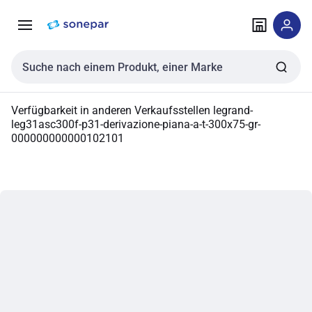
Zur
Zum
Navigation
Inhalt
springen
springen
Sucheingabe
Verfügbarkeit in anderen Verkaufsstellen
legrand-
leg31asc300f-p31-derivazione-piana-a-t-300x75-gr-
000000000000102101