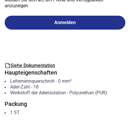
anzuzeigen
Anmelden
Siehe Dokumentation
Haupteigenschaften
Leiternennquerschnitt
-
0
mm²
Ader-Zahl
-
18
Werkstoff der Aderisolation
-
Polyurethan (PUR)
Packung
1
ST