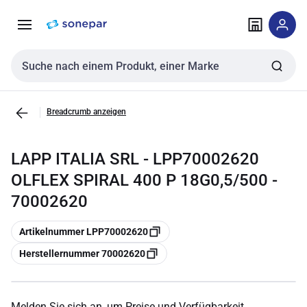
Zur
Zum
Navigation
Inhalt
springen
springen
Sucheingabe
Breadcrumb anzeigen
LAPP ITALIA SRL - LPP70002620
OLFLEX SPIRAL 400 P 18G0,5/500 -
70002620
Kopieren
Artikelnummer LPP70002620
Kopieren
Herstellernummer 70002620
Melden Sie sich an, um Preise und Verfügbarkeit