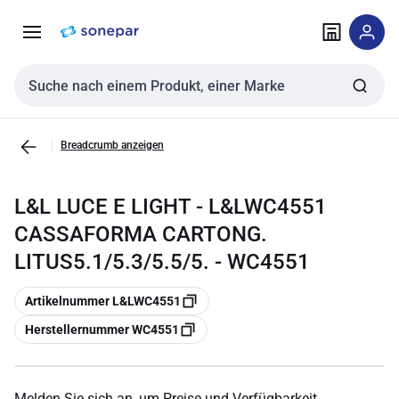
Zur
Zum
Navigation
Inhalt
springen
springen
Sucheingabe
Breadcrumb anzeigen
L&L LUCE E LIGHT - L&LWC4551
CASSAFORMA CARTONG.
LITUS5.1/5.3/5.5/5. - WC4551
Kopieren
Artikelnummer L&LWC4551
Kopieren
Herstellernummer WC4551
Melden Sie sich an, um Preise und Verfügbarkeit