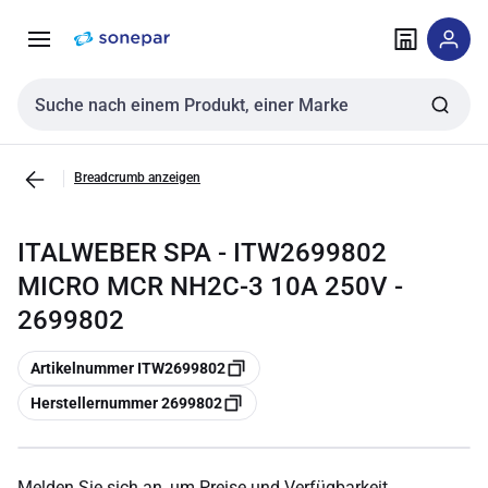
Zur
Zum
Navigation
Inhalt
springen
springen
Sucheingabe
Breadcrumb anzeigen
ITALWEBER SPA - ITW2699802
MICRO MCR NH2C-3 10A 250V -
2699802
Kopieren
Artikelnummer ITW2699802
Kopieren
Herstellernummer 2699802
Melden Sie sich an, um Preise und Verfügbarkeit