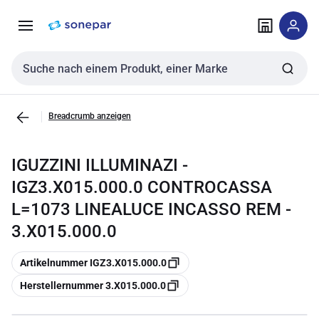
Zur
Zum
Navigation
Inhalt
springen
springen
Sucheingabe
Breadcrumb anzeigen
IGUZZINI ILLUMINAZI -
IGZ3.X015.000.0 CONTROCASSA
L=1073 LINEALUCE INCASSO REM -
3.X015.000.0
Kopieren
Artikelnummer IGZ3.X015.000.0
Kopieren
Herstellernummer 3.X015.000.0