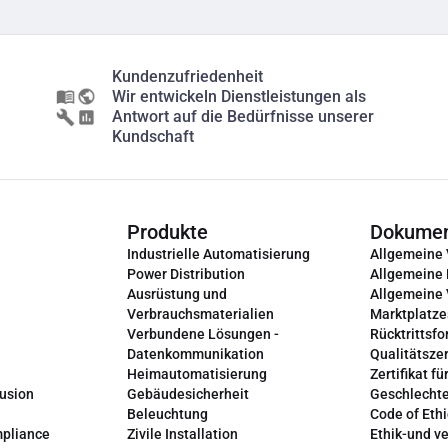
Kundenzufriedenheit
Wir entwickeln Dienstleistungen als
Antwort auf die Bedürfnisse unserer
Kundschaft
Produkte
Dokume
Industrielle Automatisierung
Allgemeine
Power Distribution
Allgemeine
Ausrüstung und
Allgemeine
Verbrauchsmaterialien
Marktplatze
Verbundene Lösungen -
Rücktrittsfo
Datenkommunikation
Qualitätszer
Heimautomatisierung
Zertifikat fü
lusion
Gebäudesicherheit
Geschlechte
Beleuchtung
Code of Ethi
mpliance
Zivile Installation
Ethik-und v