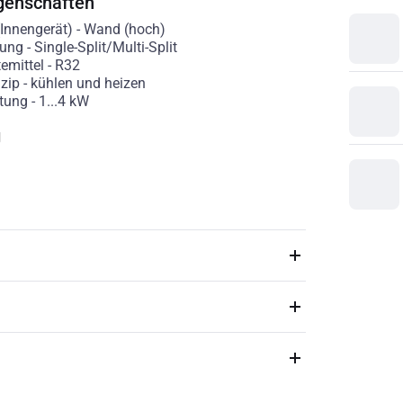
genschaften
(Innengerät)
-
Wand (hoch)
rung
-
Single-Split/Multi-Split
emittel
-
R32
nzip
-
kühlen und heizen
stung
-
1...4
kW
g