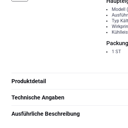
Hauptei
Modell 
Ausfüh
Typ Kält
Wirkpri
Kühllei
Packun
1
ST
Produktdetail
Technische Angaben
Ausführliche Beschreibung