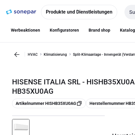
Zur
Zum
Navigation
Inhalt
Produkte und Dienstleistungen
Such
springen
springen
Werbeaktionen
Konfiguratoren
Brand shop
Katalo
HVAC
Klimatisierung
Split-Klimaanlage - Innengerät (Verdam
HISENSE ITALIA SRL - HISHB35XU0AG 
HB35XU0AG
Kopieren
Kopieren
Artikelnummer HISHB35XU0AG
Herstellernummer HB