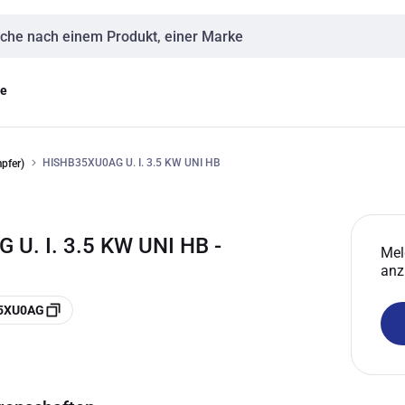
eingabe
ge
HISHB35XU0AG U. I. 3.5 KW UNI HB
pfer)
U. I. 3.5 KW UNI HB -
Mel
anz
35XU0AG