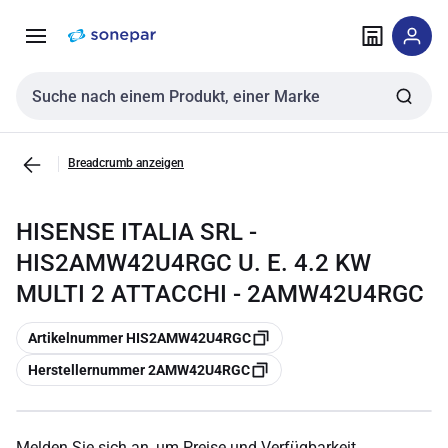
Zur
Zum
Navigation
Inhalt
springen
springen
Sucheingabe
Breadcrumb anzeigen
HISENSE ITALIA SRL -
HIS2AMW42U4RGC U. E. 4.2 KW
MULTI 2 ATTACCHI - 2AMW42U4RGC
Kopieren
Artikelnummer HIS2AMW42U4RGC
Kopieren
Herstellernummer 2AMW42U4RGC
Melden Sie sich an, um Preise und Verfügbarkeit