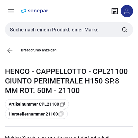
Zur
Zum
Navigation
Inhalt
springen
springen
Sucheingabe
Breadcrumb anzeigen
HENCO - CAPPELLOTTO - CPL21100
GIUNTO PERIMETRALE H150 SP.8
MM ROT. 50M - 21100
Kopieren
Artikelnummer CPL21100
Kopieren
Herstellernummer 21100
Melden Sie sich an, um Preise und Verfügbarkeit